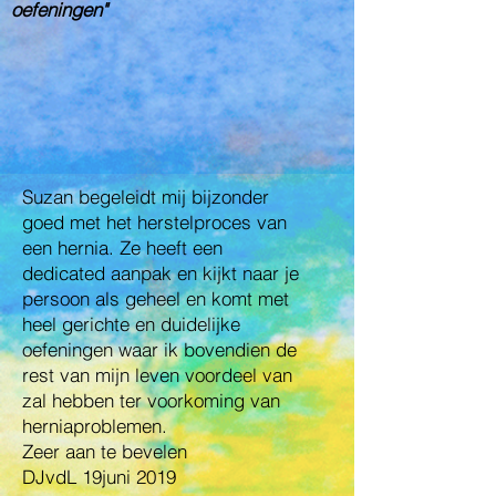
oefeningen"
Suzan begeleidt mij bijzonder
goed met het herstelproces van
een hernia. Ze heeft een
dedicated aanpak en kijkt naar je
persoon als geheel en komt met
heel gerichte en duidelijke
oefeningen waar ik bovendien de
rest van mijn leven voordeel van
zal hebben ter voorkoming van
herniaproblemen.
Zeer aan te bevelen
DJvdL 19juni 2019