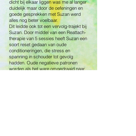
dicht bij elkaar liggen was me al langer
duidelijk maar door de oefeningen en
goede gesprekken met Suzan werd
alles nog beter voelbaar.
Dit leidde ook tot een vervolg-trajekt bij
Suzan. Door middel van een Reattach-
therapie van 5 sessies heeft Suzan een
soort reset gedaan van oude
conditioneringen, die stress en
spanning in schouder tot gevolg
hadden. Oude negatieve patronen
worden als het ware omgedraaid naar
positieve gedachten. Zo ontstaat er
meer rust en ontspanning. Niet alleen
heel fijn voor mijn schouder maar ook
om vrijer muziek te kunnen maken.
Suzan heeft niet alleen mijn probleem
heel doelgericht aangepakt, maar is
ook een empathisch luisteraar. Door de
combinatie van haar fysieke en mentale
benadering ben ik weer vele stappen
verder gekomen.