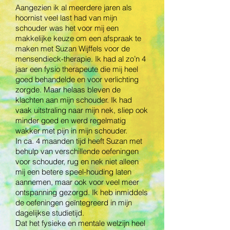
Aangezien ik al meerdere jaren als
hoornist veel last had van mijn
schouder was het voor mij een
makkelijke keuze om een afspraak te
maken met Suzan Wijffels voor de
mensendieck-therapie. Ik had al zo’n 4
jaar een fysio therapeute die mij heel
goed behandelde en voor verlichting
zorgde. Maar helaas bleven de
klachten aan mijn schouder. Ik had
vaak uitstraling naar mijn nek, sliep ook
minder goed en werd regelmatig
wakker met pijn in mijn schouder.
In ca. 4 maanden tijd heeft Suzan met
behulp van verschillende oefeningen
voor schouder, rug en nek niet alleen
mij een betere speel-houding laten
aannemen, maar ook voor veel meer
ontspanning gezorgd. Ik heb inmiddels
de oefeningen geïntegreerd in mijn
dagelijkse studietijd.
Dat het fysieke en mentale welzijn heel